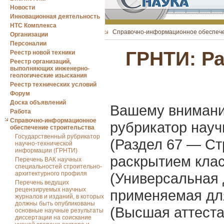
Новости
Инновационная деятельность
НТС Комплекса
Справочно-информационное обеспече
Организации
Персоналии
ГРНТИ: Ра
Реестр новой техники
Реестр организаций,
выполняющих инженерно-
геологические изыскания
Реестр технических условий
Форум
Доска объявлений
Вашему внимани
Работа
Справочно-информационное
рубрикатор нау
обеспечение строительства
Государственный рубрикатор
(Раздел 67 — Ст
научно-технической
информации (ГРНТИ)
раскрытием кла
Перечень ВАК научных
специальностей строительно-
архитектурного профиля
(Универсальная 
Перечень ведущих
рецензируемых научных
применяемая для
журналов и изданий, в которых
должны быть опубликованы
(Высшая аттест
основные научные результаты
диссертации на соискание